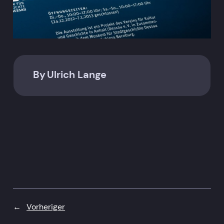
By
Ulrich Lange
←
Vorheriger