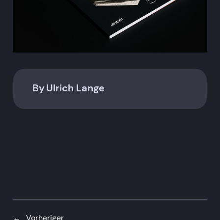
By
Ulrich Lange
←
Vorheriger