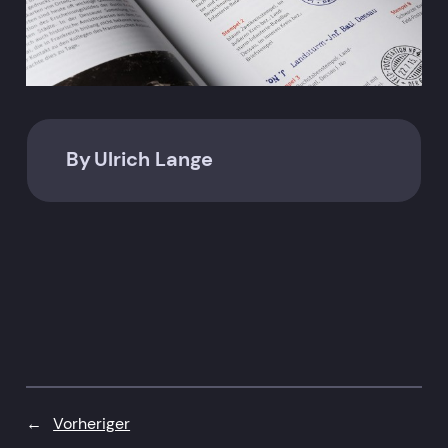
By
Ulrich Lange
←
Vorheriger