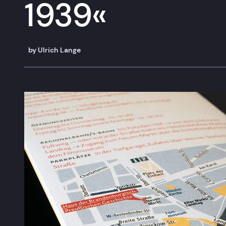
1939«
by
Ulrich Lange